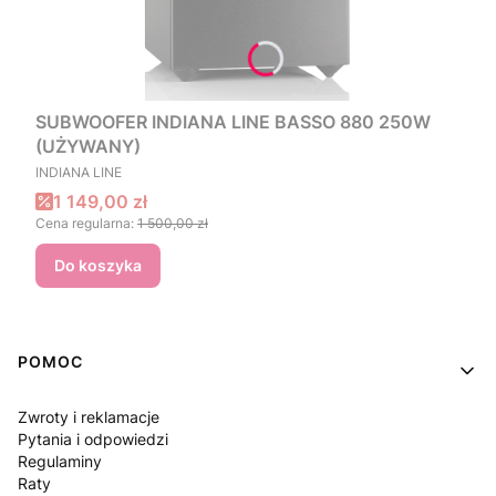
SUBWOOFER INDIANA LINE BASSO 880 250W
(UŻYWANY)
PRODUCENT
INDIANA LINE
Cena promocyjna
1 149,00 zł
Cena regularna:
1 500,00 zł
Do koszyka
Linki w stopce
POMOC
Zwroty i reklamacje
Pytania i odpowiedzi
Regulaminy
Raty