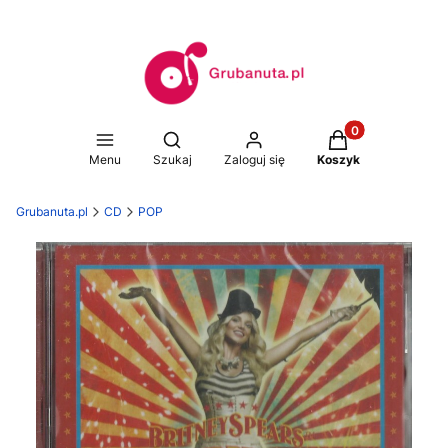
Produkty w koszy
Otwórz wyszukiwarkę
Menu
Szukaj
Zaloguj się
Koszyk
Grubanuta.pl
CD
POP