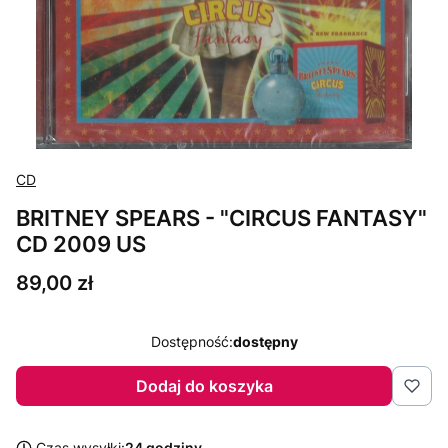
CD
BRITNEY SPEARS - "CIRCUS FANTASY"
CD 2009 US
Cena
89,00 zł
Dostępność:
dostępny
Dodaj do koszyka
Czas wysyłki:
24 godziny