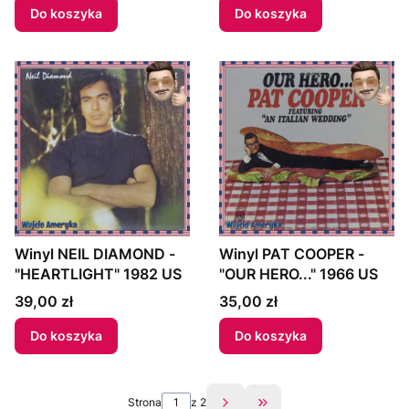
SHOW BOAT AND
Do koszyka
Do koszyka
OTHER HITS" US
Winyl NEIL DIAMOND -
Winyl PAT COOPER -
"HEARTLIGHT" 1982 US
"OUR HERO..." 1966 US
Cena
Cena
39,00 zł
35,00 zł
Do koszyka
Do koszyka
Strona
z 2