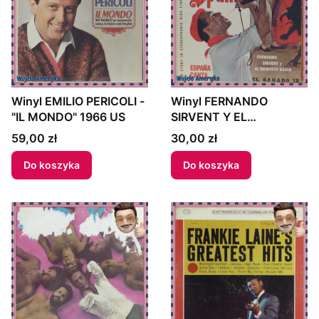
Winyl EMILIO PERICOLI -
Winyl FERNANDO
"IL MONDO" 1966 US
SIRVENT Y EL
QUINTETO BASCO
Cena
Cena
59,00 zł
30,00 zł
SONGS OF SPAIN -
"ESPAÑA CANTA" 1978
Do koszyka
Do koszyka
Mexico