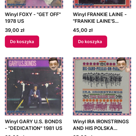
Winyl FOXY - "GET OFF"
Winyl FRANKIE LAINE -
1978 US
"FRANKIE LAINE'S
GREATEST HITS" 1962
Cena
Cena
39,00 zł
45,00 zł
US
Do koszyka
Do koszyka
Winyl GARY U.S. BONDS
Winyl IRA IRONSTRINGS
- "DEDICATION" 1981 US
AND HIS POLSKA
MARCHING BAND - "BIG