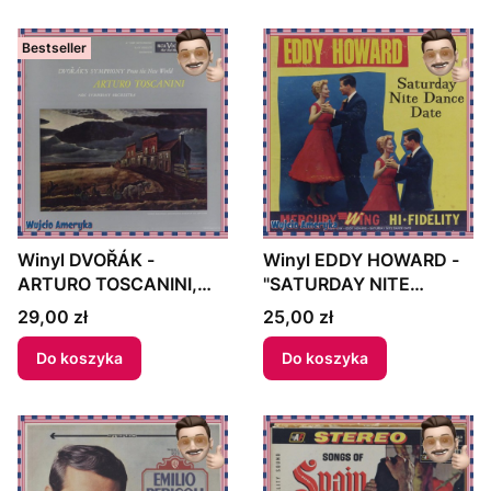
Bestseller
Winyl DVOŘÁK -
Winyl EDDY HOWARD -
ARTURO TOSCANINI,
"SATURDAY NITE
NBC SYMPHONY
DANCE DATE" US
Cena
Cena
29,00 zł
25,00 zł
ORCHESTRA -
"DVORAK'S SYMPHONY
Do koszyka
Do koszyka
- FROM THE NEW
WORLD" 1954 US