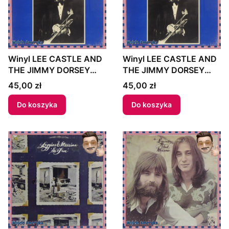
Winyl LEE CASTLE AND
Winyl LEE CASTLE AND
THE JIMMY DORSEY
THE JIMMY DORSEY
ORCHESTRA - "THE
ORCHESTRA - "THE
Cena
Cena
45,00 zł
45,00 zł
FABULOUS TRUMPET
FABULOUS TRUMPET
SOUNDS OF LEE
SOUNDS OF LEE
Do koszyka
Do koszyka
CASTLE AND THE
CASTLE AND THE
JIMMY DORSEY
JIMMY DORSEY
ORCHESTRA" US
ORCHESTRA" US