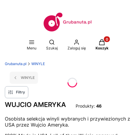
Produkty w koszy
Otwórz wyszukiwarkę
Menu
Szukaj
Zaloguj się
Koszyk
Grubanuta.pl
WINYLE
WINYLE
Filtry
WUJCIO AMERYKA
Produkty:
46
Osobista selekcja winyli wybranych i przywiezionych z
USA przez Wujcio Ameryka.