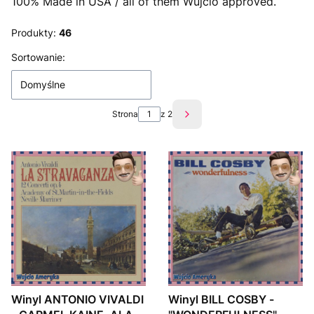
100% Made in USA / all of them Wujcio approved.
Produkty:
46
Lista produktów
Sortowanie:
Domyślne
Strona
z 2
Następne produkty
Winyl ANTONIO VIVALDI
Winyl BILL COSBY -