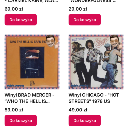
- CARMEL KAINE, ALAN
"WONDERFULNESS"
LOVEDAY, ACADEMY OF
1966 US
Cena
Cena
69,00 zł
29,00 zł
ST.MARTIN-IN-THE-
FIELDS, NEVILLE
Do koszyka
Do koszyka
MARRINER - "LA
STRAVAGANZA 12
CONCERTI OPUS 4"
1975 Germany
Winyl BRAD MERCER -
Winyl CHICAGO - "HOT
"WHO THE HELL IS
STREETS" 1978 US
BRAD MERCER?" US
Cena
Cena
59,00 zł
49,00 zł
Do koszyka
Do koszyka