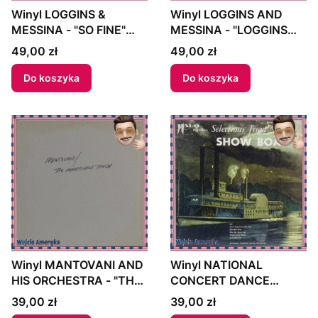
Winyl LOGGINS &
Winyl LOGGINS AND
MESSINA - "SO FINE"
MESSINA - "LOGGINS
1975 US
AND MESSINA" 1972 US
Cena
Cena
49,00 zł
49,00 zł
Do koszyka
Do koszyka
Winyl MANTOVANI AND
Winyl NATIONAL
HIS ORCHESTRA - "THE
CONCERT DANCE
MANTOVANI TOUCH"
ORCHESTRA -
Cena
Cena
39,00 zł
39,00 zł
1968 US
"SELECTIONS FROM