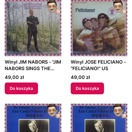
US
Winyl JIM NABORS - "JIM
Winyl JOSE FELICIANO -
NABORS SINGS THE
"FELICIANO!" US
LORD'S PRAYER AND
Cena
Cena
49,00 zł
49,00 zł
OTHER SACRED SONGS"
1968 US
Do koszyka
Do koszyka