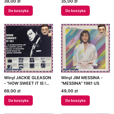
Cena
Cena
39,00 zł
35,00 zł
BAND POLKAS ON
PARADE" 1962 US
Do koszyka
Do koszyka
Winyl JACKIE GLEASON
Winyl JIM MESSINA -
- "HOW SWEET IT IS !
"MESSINA" 1981 US
...A PROGRAMMING AID
Cena
Cena
69,00 zł
49,00 zł
TO CAPITOL'S GREAT
LIBRARY OF BEAUTIFUL
Do koszyka
Do koszyka
MOOD MUSIC BY
JACKIE GLEASON" 1964