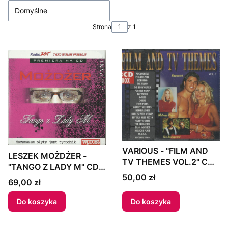
Domyślne
Strona
z 1
VARIOUS - "FILM AND
LESZEK MOŻDŻER -
TV THEMES VOL.2" CD
"TANGO Z LADY M" CD
1996 Europe
Cena
50,00 zł
2005 Poland
Cena
69,00 zł
Do koszyka
Do koszyka