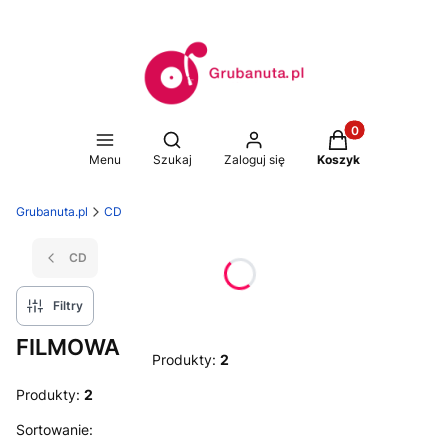
Produkty w koszy
Otwórz wyszukiwarkę
Menu
Szukaj
Zaloguj się
Koszyk
Grubanuta.pl
CD
CD
Filtry
FILMOWA
Produkty:
2
Produkty:
2
Lista produktów
Sortowanie: