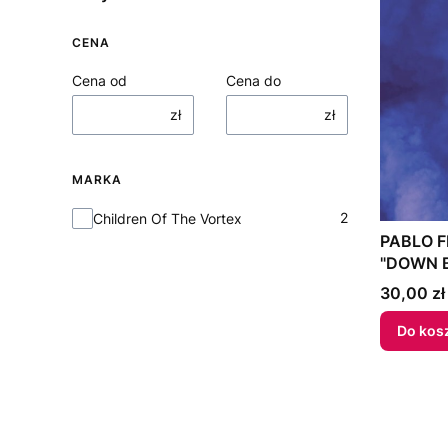
CENA
Cena od
Cena do
zł
zł
MARKA
Marka
2
Children Of The Vortex
PABLO F
"DOWN 
Cena
30,00 zł
Do kos