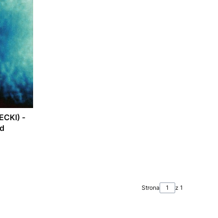
CKI) -
d
Strona
z 1