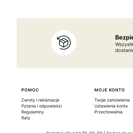
Bezpi
Wszystk
dostani
Linki w stopce
POMOC
MOJE KONTO
Zwroty i reklamacje
Twoje zamówienia
Pytania i odpowiedzi
Ustawienia konta
Regulaminy
Przechowalnia
Raty