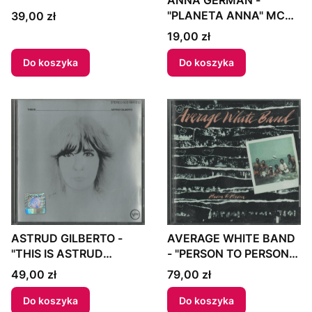
"PLANETA ANNA" MC
Cena
39,00 zł
Poland
Cena
19,00 zł
Do koszyka
Do koszyka
ASTRUD GILBERTO -
AVERAGE WHITE BAND
"THIS IS ASTRUD
- "PERSON TO PERSON"
GILBERTO" CD 1985
CD 1993 US
Cena
Cena
49,00 zł
79,00 zł
Europe
Do koszyka
Do koszyka