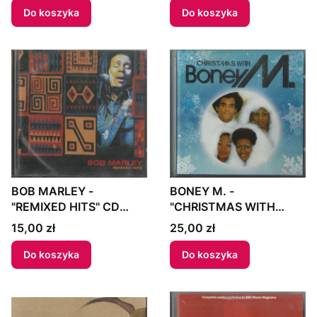
Do koszyka
Do koszyka
BOB MARLEY -
BONEY M. -
"REMIXED HITS" CD
"CHRISTMAS WITH
2001 US
BONEY M." CD 2007
Cena
Cena
15,00 zł
25,00 zł
Europe
Do koszyka
Do koszyka