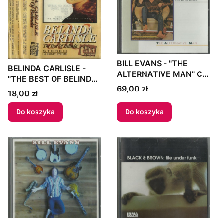
BILL EVANS - "THE
BELINDA CARLISLE -
ALTERNATIVE MAN" CD
"THE BEST OF BELINDA"
1996 Netherlands
Cena
69,00 zł
MC Poland
Cena
18,00 zł
Do koszyka
Do koszyka