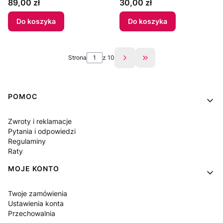
Cena
Cena
89,00 zł
30,00 zł
BIRMINGHAM
SYMPHONY
Do koszyka
Do koszyka
ORCHESTRA, SIMON
RATTLE - "THE
ARMCHAIR CONCERTS
Strona
z 10
Przejdź do ostatniej s
2" CD 1992 UK
Linki w stopce
POMOC
Zwroty i reklamacje
Pytania i odpowiedzi
Regulaminy
Raty
MOJE KONTO
Twoje zamówienia
Ustawienia konta
Przechowalnia