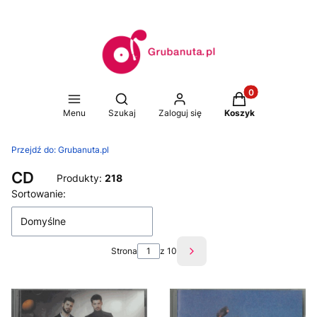
Produkty w koszy
Otwórz wyszukiwarkę
Menu
Szukaj
Zaloguj się
Koszyk
Przejdź do:
Grubanuta.pl
CD
Produkty:
218
Lista produktów
Sortowanie:
Domyślne
Strona
z 10
Następne produkty