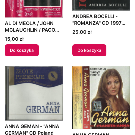
ANDREA BOCELLI -
"ROMANZA" CD 1997
AL DI MEOLA / JOHN
France
MCLAUGHLIN / PACO
Cena
25,00 zł
DE LUCIA - "FRIDAY
Cena
15,00 zł
NIGHT IN SAN
FRANCISCO" MC Poland
Do koszyka
Do koszyka
ANNA GEMAN - "ANNA
GERMAN" CD Poland
ANNA GERMAN -