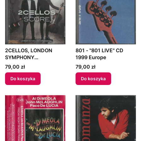
2CELLOS, LONDON
801 - "801 LIVE" CD
SYMPHONY
1999 Europe
ORCHESTRA - "SCORE"
Cena
Cena
79,00 zł
79,00 zł
CD 2017 Europe
Do koszyka
Do koszyka