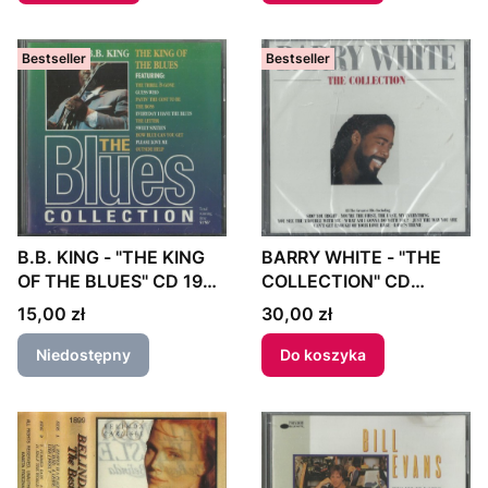
Bestseller
Bestseller
B.B. KING - "THE KING
BARRY WHITE - "THE
OF THE BLUES" CD 1993
COLLECTION" CD
UK
Europe
Cena
Cena
15,00 zł
30,00 zł
Niedostępny
Do koszyka