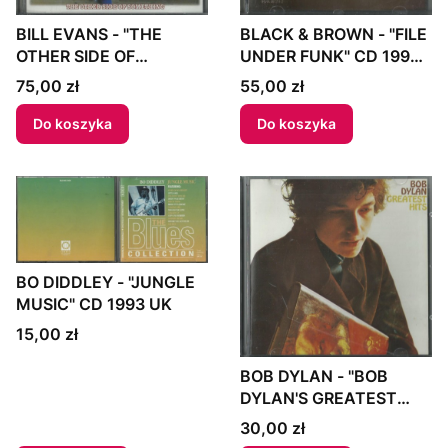
BILL EVANS - "THE
BLACK & BROWN - "FILE
OTHER SIDE OF
UNDER FUNK" CD 1995
SOMETHING" CD 2008
Italy
Cena
Cena
75,00 zł
55,00 zł
Japan
Do koszyka
Do koszyka
BO DIDDLEY - "JUNGLE
MUSIC" CD 1993 UK
Cena
15,00 zł
BOB DYLAN - "BOB
DYLAN'S GREATEST
HITS" CD UK
Cena
30,00 zł