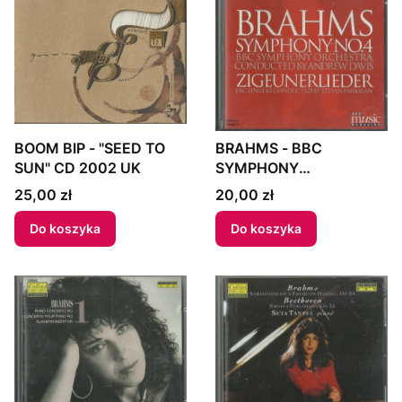
BOOM BIP - "SEED TO
BRAHMS - BBC
SUN" CD 2002 UK
SYMPHONY
ORCHESTRA
Cena
Cena
25,00 zł
20,00 zł
CONDUCTED BY
ANDREW DAIVD, BBC
Do koszyka
Do koszyka
SINGERS CONDUCTED
BY STEFAN PARKMAN -
"SYMPHONY MO. 4 /
ZIGEUNERLIEDER" CD
1997 UK