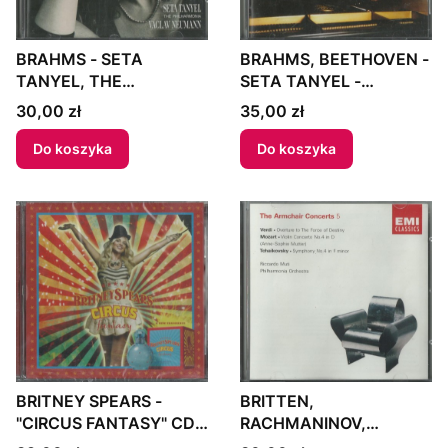
BRAHMS - SETA
BRAHMS, BEETHOVEN -
TANYEL, THE
SETA TANYEL -
PHILHARMONIA,
"'HANDEL' VARIATIONS,
Cena
Cena
30,00 zł
35,00 zł
VÁCLAV NEUMANN -
OP 24 / 'EROICA'
"PIANO CONCERTO NO.
VARIATIONS, OP 35" CD
Do koszyka
Do koszyka
1 / CONCERTO POUR
1989 Europe
PIANO NO 1 /
KLAVIERKONZERT NR. 1"
CD 1990 UK
BRITNEY SPEARS -
BRITTEN,
"CIRCUS FANTASY" CD
RACHMANINOV,
2009 US
SIBELIUS, CITY OF