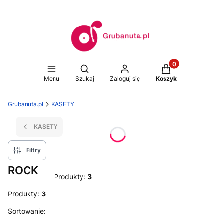
Produkty w koszy
Otwórz wyszukiwarkę
Menu
Szukaj
Zaloguj się
Koszyk
Grubanuta.pl
KASETY
KASETY
Filtry
ROCK
Produkty:
3
Produkty:
3
Lista produktów
Sortowanie: