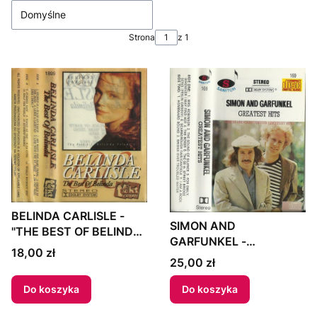
Domyślne
Strona
z 1
BELINDA CARLISLE -
SIMON AND
"THE BEST OF BELINDA"
GARFUNKEL -
MC Poland
Cena
18,00 zł
"GREATEST HITS" MC
Cena
25,00 zł
Poland
Do koszyka
Do koszyka