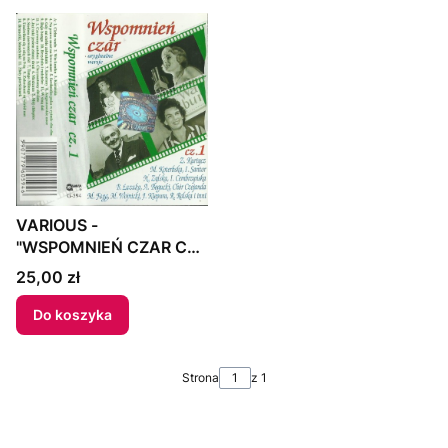
VARIOUS -
"WSPOMNIEŃ CZAR CZ.
1" MC 1998 Poland
Cena
25,00 zł
Do koszyka
Strona
z 1