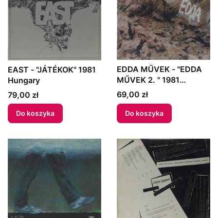
EDDA MŰVEK - "EDDA
EAST - "JÁTÉKOK" 1981
MŰVEK 2. " 1981
Hungary
Hungary
Cena
Cena
69,00 zł
79,00 zł
Do koszyka
Do koszyka