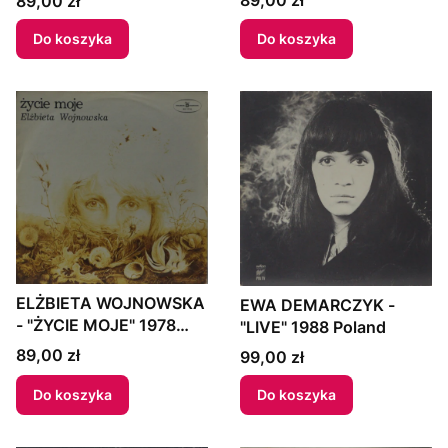
89,00 zł
89,00 zł
Do koszyka
Do koszyka
ELŻBIETA WOJNOWSKA
EWA DEMARCZYK -
- "ŻYCIE MOJE" 1978
"LIVE" 1988 Poland
Poland
Cena
89,00 zł
Cena
99,00 zł
Do koszyka
Do koszyka