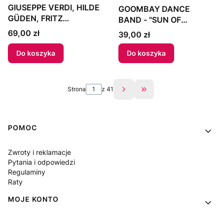
GIUSEPPE VERDI, HILDE
GOOMBAY DANCE
GÜDEN, FRITZ
BAND - "SUN OF
WUNDERLICH,
JAMAICA" 1980 Poland
Cena
69,00 zł
Cena
39,00 zł
DIETRICH
FISCHER.DIESKAU, DIR.
Do koszyka
Do koszyka
BRUNO BARTOLETTI -
"LA TRAVIATA" 1967
Germany
Strona
z 41
Przejdź do ostatniej s
Linki w stopce
POMOC
Zwroty i reklamacje
Pytania i odpowiedzi
Regulaminy
Raty
MOJE KONTO