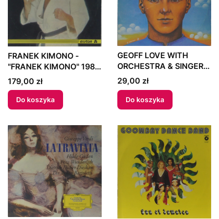
GEOFF LOVE WITH
FRANEK KIMONO -
ORCHESTRA & SINGERS
"FRANEK KIMONO" 1984
- "THE BIG BIG MOVIE
Poland
Cena
29,00 zł
Cena
179,00 zł
THEMES" 1979 Poland
Do koszyka
Do koszyka