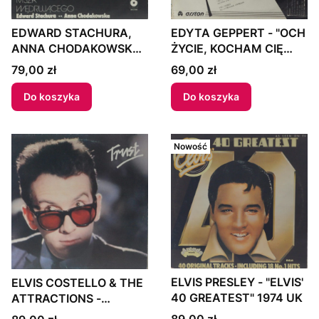
EDWARD STACHURA,
EDYTA GEPPERT - "OCH
ANNA CHODAKOWSKA
ŻYCIE, KOCHAM CIĘ
- "MSZA
NAD ŻYCIE" 1986 Poland
Cena
Cena
79,00 zł
69,00 zł
WĘDRUJĄCEGO" 1983
Poland
Do koszyka
Do koszyka
Nowość
ELVIS PRESLEY - "ELVIS'
ELVIS COSTELLO & THE
40 GREATEST" 1974 UK
ATTRACTIONS -
"TRUST" 1981 UK
Cena
Cena