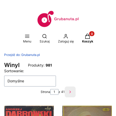
Produkty w koszy
Otwórz wyszukiwarkę
Menu
Szukaj
Zaloguj się
Koszyk
Przejdź do:
Grubanuta.pl
Winyl
Produkty:
981
Lista produktów
Sortowanie:
Domyślne
Strona
z 41
Następne produkty