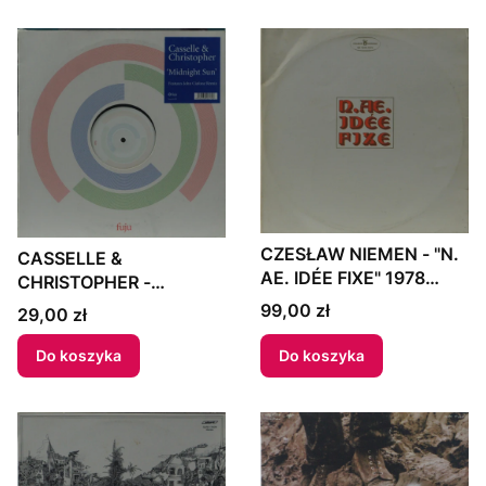
CZESŁAW NIEMEN - "N.
CASSELLE &
AE. IDÉE FIXE" 1978
CHRISTOPHER -
Poland
"MIDNIGHT SUN
Cena
99,00 zł
Cena
29,00 zł
(REMIXES)" 2002 UK
Do koszyka
Do koszyka