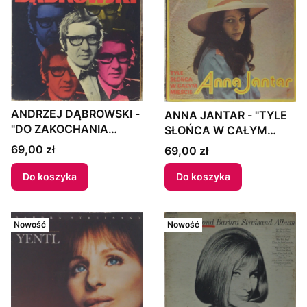
ANDRZEJ DĄBROWSKI -
ANNA JANTAR - "TYLE
"DO ZAKOCHANIA
SŁOŃCA W CAŁYM
JEDEN KROK" 1972
MIEŚCIE" 1974 Poland
Cena
69,00 zł
Cena
69,00 zł
Poland
Do koszyka
Do koszyka
Nowość
Nowość