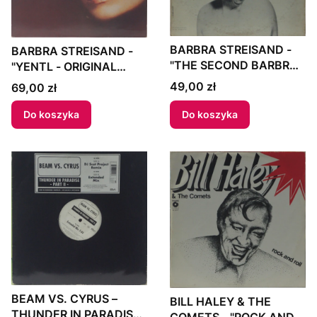
BARBRA STREISAND -
BARBRA STREISAND -
"THE SECOND BARBRA
"YENTL - ORIGINAL
STREISAND ALBUM"
MOTION PICTURE
Cena
49,00 zł
Cena
69,00 zł
1963 US
SOUNDTRACK" 1983
Europe
Do koszyka
Do koszyka
BEAM VS. CYRUS –
BILL HALEY & THE
THUNDER IN PARADISE
COMETS - "ROCK AND