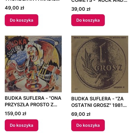
- "PART II" 2000 Europe
ROLL" 1986 Poland
Cena
49,00 zł
Cena
39,00 zł
Do koszyka
Do koszyka
BUDKA SUFLERA - "ONA
BUDKA SUFLERA - "ZA
PRZYSZŁA PROSTO Z
OSTATNI GROSZ" 1981
CHMUR" Poland
Poland
Cena
159,00 zł
Cena
69,00 zł
Do koszyka
Do koszyka