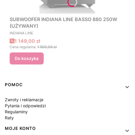
SUBWOOFER INDIANA LINE BASSO 880 250W
(UŻYWANY)
PRODUCENT
INDIANA LINE
Cena promocyjna
1 149,00 zł
Cena regularna:
1 500,00 zł
Do koszyka
Linki w stopce
POMOC
Zwroty i reklamacje
Pytania i odpowiedzi
Regulaminy
Raty
MOJE KONTO