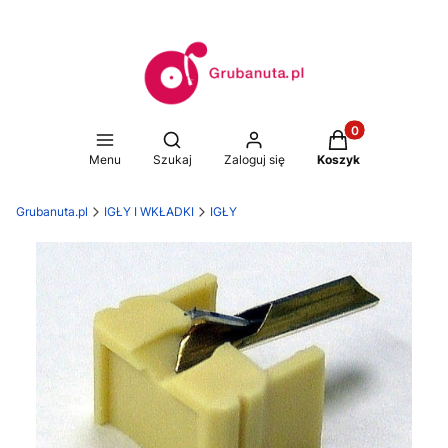
Produkty w koszy
Otwórz wyszukiwarkę
Menu
Szukaj
Zaloguj się
Koszyk
Grubanuta.pl
IGŁY I WKŁADKI
IGŁY