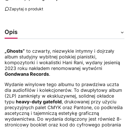
Zapytaj o produkt
Opis
„Ghosts”
to czwarty, niezwykle intymny i dojrzały
album studyjny wybitnej polskiej pianistki,
kompozytorki i wokalistki Hani Rani, wydany jesienią
2023 roku nakładem renomowanej wytwórni
Gondwana Records
.
Wydanie winylowe tego albumu to prawdziwa uczta
dla audiofilów i kolekcjonerów. To dwupłytowy album
(2LP) zamknięty w ekskluzywnej, solidnej okładce
typu
heavy-duty gatefold
, drukowanej przy użyciu
precyzyjnych palet CMYK oraz Pantone, co podkreśla
ascetyczną i tajemniczą estetykę graficzną
wydawnictwa. Do wydania dołączony jest również 8-
stronicowy booklet oraz kod do cyfrowego pobrania