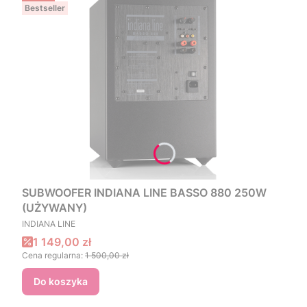
Bestseller
SUBWOOFER INDIANA LINE BASSO 880 250W
(UŻYWANY)
PRODUCENT
INDIANA LINE
Cena promocyjna
1 149,00 zł
Cena regularna:
1 500,00 zł
Do koszyka