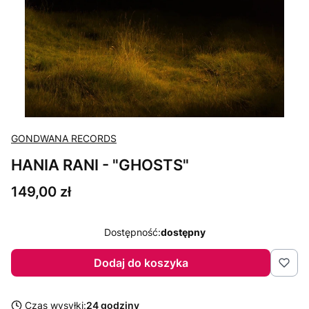
GONDWANA RECORDS
HANIA RANI - "GHOSTS"
Cena
149,00 zł
Dostępność:
dostępny
Dodaj do koszyka
Czas wysyłki:
24 godziny