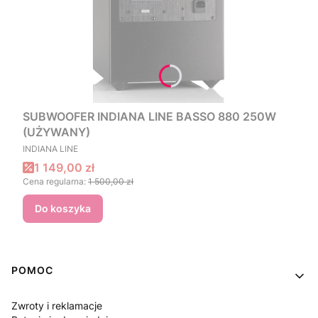
SUBWOOFER INDIANA LINE BASSO 880 250W
(UŻYWANY)
PRODUCENT
INDIANA LINE
Cena promocyjna
1 149,00 zł
Cena regularna:
1 500,00 zł
Do koszyka
Linki w stopce
POMOC
Zwroty i reklamacje