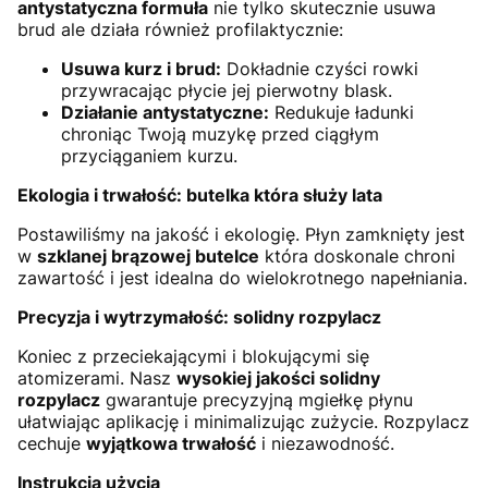
antystatyczna formuła
nie tylko skutecznie usuwa
brud ale działa również profilaktycznie:
Usuwa kurz i brud:
Dokładnie czyści rowki
przywracając płycie jej pierwotny blask.
Działanie antystatyczne:
Redukuje ładunki
chroniąc Twoją muzykę przed ciągłym
przyciąganiem kurzu.
Ekologia i trwałość: butelka która służy lata
Postawiliśmy na jakość i ekologię. Płyn zamknięty jest
w
szklanej brązowej butelce
która doskonale chroni
zawartość i jest idealna do wielokrotnego napełniania.
Precyzja i wytrzymałość: solidny rozpylacz
Koniec z przeciekającymi i blokującymi się
atomizerami. Nasz
wysokiej jakości solidny
rozpylacz
gwarantuje precyzyjną mgiełkę płynu
ułatwiając aplikację i minimalizując zużycie. Rozpylacz
cechuje
wyjątkowa trwałość
i niezawodność.
Instrukcja użycia