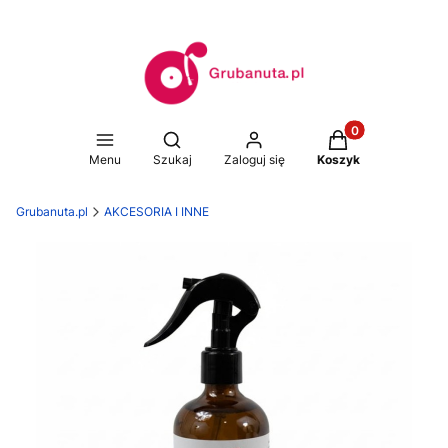
Produkty w koszy
Otwórz wyszukiwarkę
Menu
Szukaj
Zaloguj się
Koszyk
Grubanuta.pl
AKCESORIA I INNE