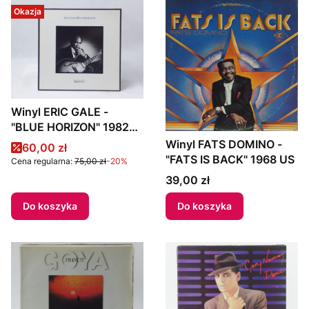
Okazja
Winyl ERIC GALE -
"BLUE HORIZON" 1982
Germany
Winyl FATS DOMINO -
Cena promocyjna
60,00 zł
"FATS IS BACK" 1968 US
Cena regularna:
75,00 zł
-20%
Cena
39,00 zł
Do koszyka
Do koszyka