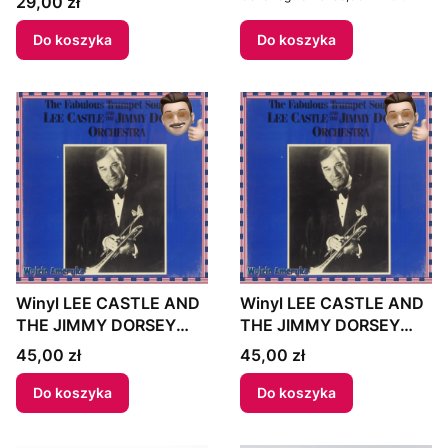
Cena
29,00 zł
1966 UK
Do koszyka
Do koszyka
Winyl LEE CASTLE AND
Winyl LEE CASTLE AND
THE JIMMY DORSEY
THE JIMMY DORSEY
ORCHESTRA - "THE
ORCHESTRA - "THE
Cena
Cena
45,00 zł
45,00 zł
FABULOUS TRUMPET
FABULOUS TRUMPET
SOUNDS OF LEE
SOUNDS OF LEE
Do koszyka
Do koszyka
CASTLE AND THE
CASTLE AND THE
JIMMY DORSEY
JIMMY DORSEY