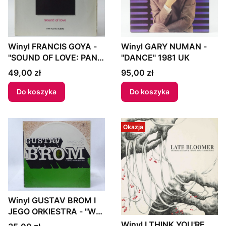
Winyl FRANCIS GOYA -
Winyl GARY NUMAN -
"SOUND OF LOVE: PAN
"DANCE" 1981 UK
FLUTE ALBUM" 1991
Cena
Cena
49,00 zł
95,00 zł
Poland
Do koszyka
Do koszyka
Okazja
Winyl GUSTAV BROM I
JEGO ORKIESTRA - "W
TANECZNYCH
Winyl I THINK YOU'RE
Cena