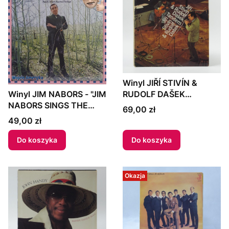
Winyl JIŘÍ STIVÍN &
Winyl JIM NABORS - "JIM
RUDOLF DAŠEK
NABORS SINGS THE
TANDEM - "TANDEM"
Cena
69,00 zł
LORD'S PRAYER AND
1977 Czechoslovakia
Cena
49,00 zł
OTHER SACRED SONGS"
1968 US
Do koszyka
Do koszyka
Okazja