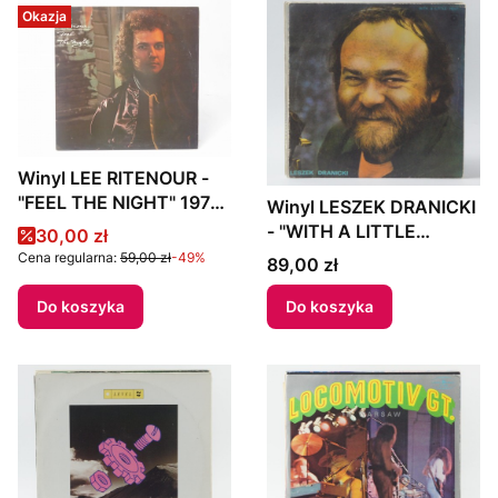
ORCHESTRA" US
ORCHESTRA" US
Okazja
Winyl LEE RITENOUR -
"FEEL THE NIGHT" 1979
Winyl LESZEK DRANICKI
Germany
- "WITH A LITTLE
Cena promocyjna
30,00 zł
HELP..." 1986 Poland
Cena regularna:
59,00 zł
-49%
Cena
89,00 zł
Do koszyka
Do koszyka