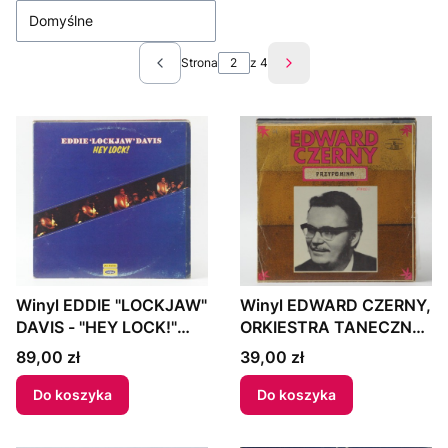
Domyślne
Strona
z 4
Poprzednie produkty
Następne produkty
Winyl EDDIE "LOCKJAW"
Winyl EDWARD CZERNY,
DAVIS - "HEY LOCK!"
ORKIESTRA TANECZNA
1978 UK
POLSKIEGO RADIA -
Cena
Cena
89,00 zł
39,00 zł
"EDWARD CZERNY
PRZYPOMINA" 1972
Do koszyka
Do koszyka
Poland