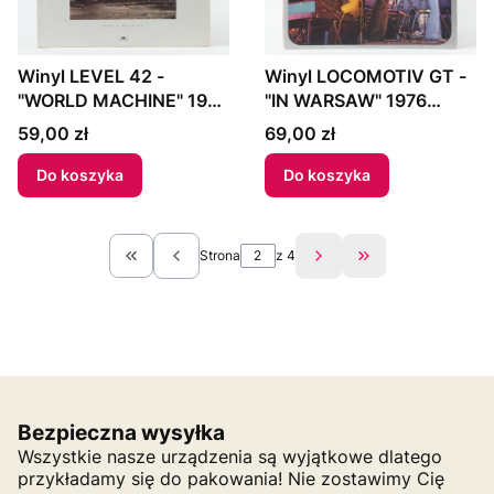
Winyl LEVEL 42 -
Winyl LOCOMOTIV GT -
"WORLD MACHINE" 1985
"IN WARSAW" 1976
Germany
Poland
Cena
Cena
59,00 zł
69,00 zł
Do koszyka
Do koszyka
Strona
z 4
Wróć do pierwszej strony z produktami
Przejdź do ostatn
Bezpieczna wysyłka
Wszystkie nasze urządzenia są wyjątkowe dlatego
przykładamy się do pakowania! Nie zostawimy Cię