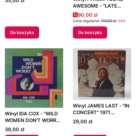
35,00 zł
RYTMACH" 1978 Poland
AWESOME - "LATE
BLOOMER"
Cena promocyjna
90,00 zł
Cena regularna:
119,00 zł
-24%
Do koszyka
Do koszyka
Winyl JAMES LAST - "IN
CONCERT" 1971
Winyl IDA COX - "WILD
Scandinavia
WOMEN DON'T WORRY"
Cena
29,00 zł
1971 Italy
Cena
39,00 zł