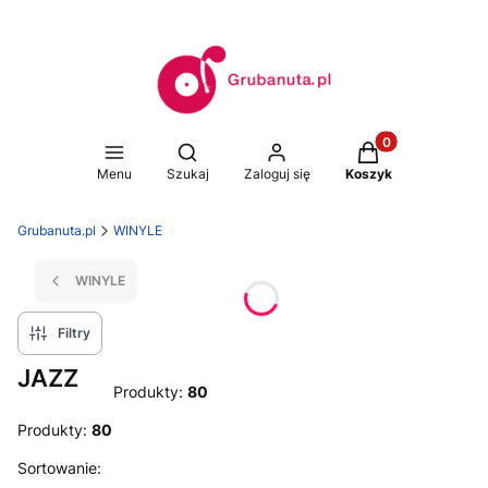
Produkty w koszy
Otwórz wyszukiwarkę
Menu
Szukaj
Zaloguj się
Koszyk
Grubanuta.pl
WINYLE
WINYLE
Filtry
JAZZ
Produkty:
80
Produkty:
80
Lista produktów
Sortowanie: