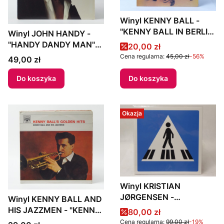
Winyl KENNY BALL -
"KENNY BALL IN BERLIN
Winyl JOHN HANDY -
1" 1980 GDR
"HANDY DANDY MAN"
Cena promocyjna
20,00 zł
1978 US
Cena regularna:
45,00 zł
-56%
Cena
49,00 zł
Do koszyka
Do koszyka
Okazja
Winyl KRISTIAN
JØRGENSEN -
Winyl KENNY BALL AND
"FODGAENGER "
HIS JAZZMEN - "KENNY
Cena promocyjna
80,00 zł
BALL'S GOLDEN HITS"
Cena regularna:
99,00 zł
-19%