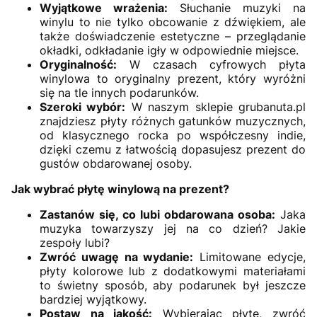
Wyjątkowe wrażenia:
Słuchanie muzyki na
winylu to nie tylko obcowanie z dźwiękiem, ale
także doświadczenie estetyczne – przeglądanie
okładki, odkładanie igły w odpowiednie miejsce.
Oryginalność:
W czasach cyfrowych płyta
winylowa to oryginalny prezent, który wyróżni
się na tle innych podarunków.
Szeroki wybór:
W naszym sklepie grubanuta.pl
znajdziesz płyty różnych gatunków muzycznych,
od klasycznego rocka po współczesny indie,
dzięki czemu z łatwością dopasujesz prezent do
gustów obdarowanej osoby.
Jak wybrać płytę winylową na prezent?
Zastanów się, co lubi obdarowana osoba:
Jaka
muzyka towarzyszy jej na co dzień? Jakie
zespoły lubi?
Zwróć uwagę na wydanie:
Limitowane edycje,
płyty kolorowe lub z dodatkowymi materiałami
to świetny sposób, aby podarunek był jeszcze
bardziej wyjątkowy.
Postaw na jakość:
Wybierając płytę, zwróć