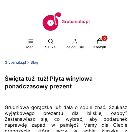
Produkty w koszy
Otwórz wyszukiwarkę
Menu
Szukaj
Zaloguj się
Koszyk
Grubanuta.pl
Blog
Święta tuż-tuż! Płyta winylowa -
ponadczasowy prezent
Grudniowa gorączka już dała o sobie znać. Szukasz
wyjątkowego prezentu dla bliskiej osoby?
Zastanawiasz się, co wybrać, aby podarunek
naprawdę zapadł w pamięć? Mamy dla Ciebie
propozycję, która łączy w sobie klasykę z