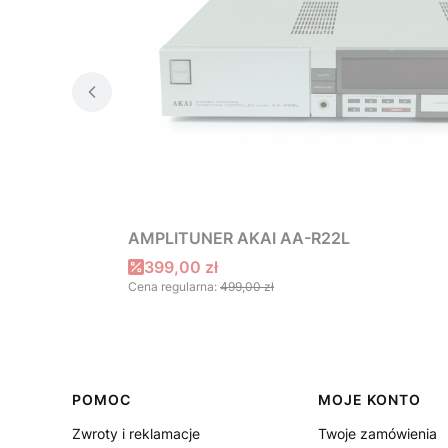
AMPLITUNER AKAI AA-R22L
Cena promocyjna
399,00 zł
Cena regularna:
499,00 zł
Linki w stopce
POMOC
MOJE KONTO
Zwroty i reklamacje
Twoje zamówienia