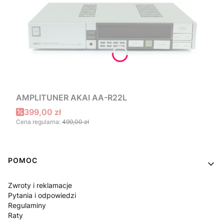
AMPLITUNER AKAI AA-R22L
Cena promocyjna
399,00 zł
Cena regularna:
499,00 zł
Linki w stopce
POMOC
Zwroty i reklamacje
Pytania i odpowiedzi
Regulaminy
Raty