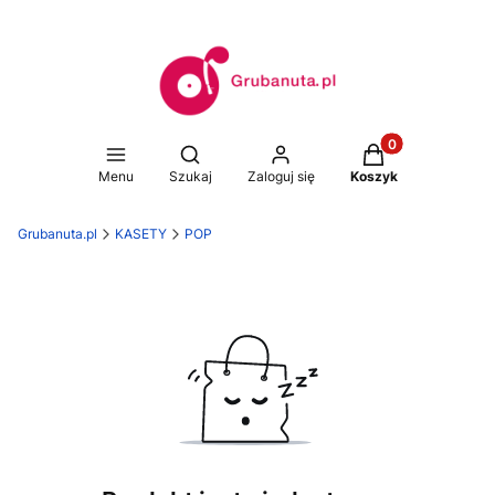
Produkty w koszy
Otwórz wyszukiwarkę
Menu
Szukaj
Zaloguj się
Koszyk
Grubanuta.pl
KASETY
POP