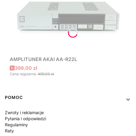
AMPLITUNER AKAI AA-R22L
Cena promocyjna
399,00 zł
Cena regularna:
499,00 zł
Linki w stopce
POMOC
Zwroty i reklamacje
Pytania i odpowiedzi
Regulaminy
Raty