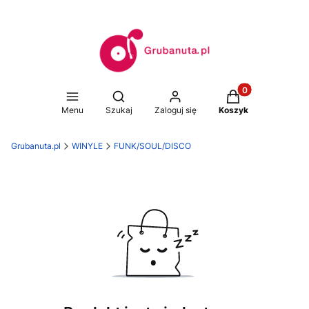
Produkty w koszy
Otwórz wyszukiwarkę
Menu
Szukaj
Zaloguj się
Koszyk
Grubanuta.pl
WINYLE
FUNK/SOUL/DISCO